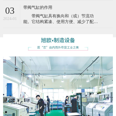
又有交流、直流、本整
磁阀能够相互配合不一样的电源电路来完
带阀气缸的作用
03
成预估的操纵，而操纵的协调能力都可以
带阀气缸具有换向和（或）节流功
确保。电磁阀有很多种多样，不一样的电
2024-01
能。它结构紧凑、使用方便、减少了配
磁阀在操纵系统的不一样部位充分发挥，
管、缩短了安装工时，省空间，缺点是不
常见的是本产品、阀门、
能把电磁换向阀集中装在一起，不利于管
理。 按所带阀的不同，有带单向节流
阀的（CZ1、CJ2Z系列）、有带电磁换向
阀的（CVJ3、C