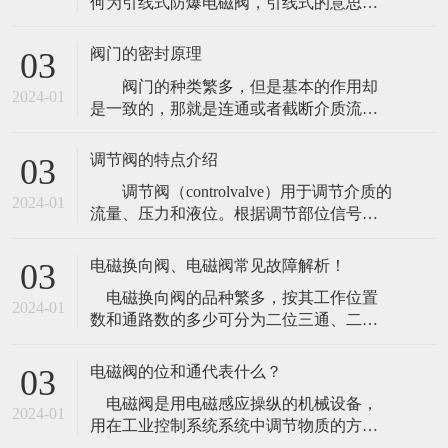
何为引线式防爆电磁阀，引线式的意思是
从防爆线圈壳体内部引出一条电源线，引
线的长度一般为1.5米左右、部份出线出厂
阀门的密封原理
03
可加长，那么引线式防爆电磁阀怎么接
阀门的种类繁多，但是基本的作用却
线，引线式是一条三芯线︰三芯线分为黄
2024-01
是一致的，那就是连通或者截断介质流。
色、赤色、(绿/
因此，阀门的密封问题就显得十分突出。
要保证阀门能够良好的截断介质流，
调节阀的特点介绍
03
不发生泄漏，就要保证阀门的密封完好。
调节阀（controlvalve）用于调节介质的
而造成阀门泄漏的原因很多，包括结构设
2024-01
流量、压力和液位。根据调节部位信号，
计上的不合理、密封接触面有
自动控制阀门的开度，从而达到介质流
量、压力和液位的调节。调节阀分电动调
电磁换向阀、电磁阀常见故障解析！
03
节阀、气动调节阀和液动调节阀等。
电磁换向阀的品种繁多，按其工作位置
调节阀由电动执行机构或气动执行机构和
2024-01
数和通路数的多少可分为二位三通、二位
调节阀两部分组成。调节
四通、三位四通等；按其复位和定位形式
可分为弹簧复位式、钢球定位式、无复位
电磁阀的位和通代表什么？
03
弹簧式；按其阀体与电磁铁的连接形式可
电磁阀是用电磁感应操纵的机械设备，
分为法兰连接和螺纹连接；按其所配电磁
2024-01
用在工业控制系统系统中调节物质的方
铁的结构形式可分为干式和湿式，每一类
位、总流量、速率和别的的主要参数。电